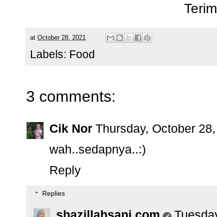
Terim
at
October 28, 2021
Labels:
Food
3 comments:
Cik Nor
Thursday, October 28
wah..sedapnya..:)
Reply
Replies
shazillahsani.com
Tuesday