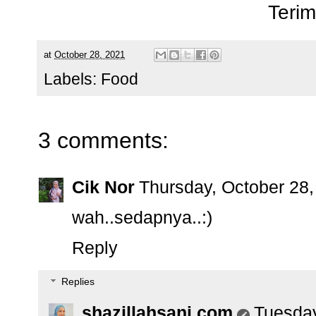
Terim
at
October 28, 2021
Labels:
Food
3 comments:
Cik Nor
Thursday, October 28
wah..sedapnya..:)
Reply
Replies
shazillahsani.com
Tuesday