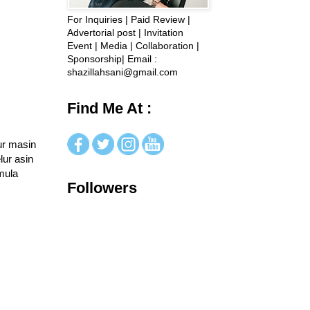
For Inquiries | Paid Review |
Advertorial post | Invitation
Event | Media | Collaboration |
Sponsorship| Email :
shazillahsani@gmail.com
Find Me At :
ur masin
lur asin
mula
Followers