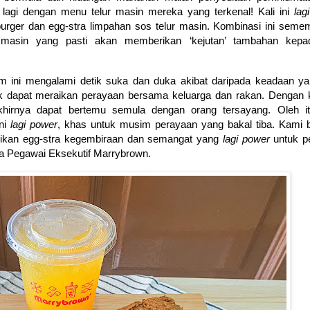
 lagi dengan menu telur masin mereka yang terkenal! Kali ini
lag
i burger dan egg-stra limpahan sos telur masin. Kombinasi ini sem
asin yang pasti akan memberikan ‘kejutan’ tambahan kepa
um ini mengalami detik suka dan duka akibat daripada keadaan ya
ak dapat meraikan perayaan bersama keluarga dan rakan. Dengan
akhirnya dapat bertemu semula dengan orang tersayang. Oleh i
ini
lagi power
, khas untuk musim perayaan yang bakal tiba. Kami 
erikan egg-stra kegembiraan dan semangat yang
lagi power
untuk p
ua Pegawai Eksekutif Marrybrown.