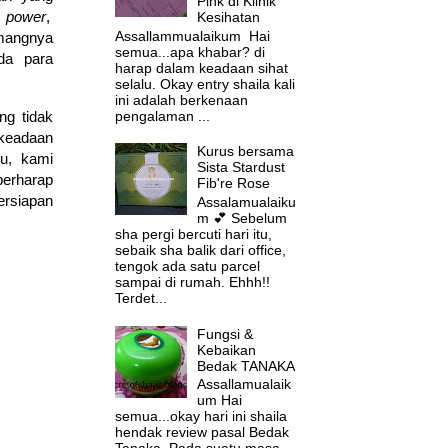
Pink di Klinik
i power
,
Kesihatan
Assallammualaikum Hai
emangnya
semua...apa khabar? di
da para
harap dalam keadaan sihat
selalu. Okay entry shaila kali
ini adalah berkenaan
pengalaman ...
ng tidak
 keadaan
Kurus bersama
tu, kami
Sista Stardust
berharap
Fib're Rose
ersiapan
Assalamualaiku
m 💕 Sebelum
sha pergi bercuti hari itu,
sebaik sha balik dari office,
tengok ada satu parcel
sampai di rumah. Ehhh!!
Terdet...
Fungsi &
Kebaikan
Bedak TANAKA
Assallamualaik
um Hai
semua...okay hari ini shaila
hendak review pasal Bedak