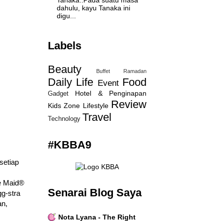
Tanaka..Pada suatu masa
dahulu, kayu Tanaka ini
digu...
Labels
Beauty
Buffet Ramadan
Daily Life
Food
Event
Hotel & Penginapan
Gadget
Review
Kids Zone
Lifestyle
Travel
Technology
#KBBA9
setiap
e Maid®
Senarai Blog Saya
g-stra
an,
Nota Lyana - The Right