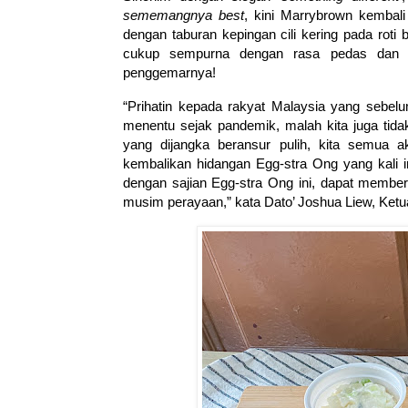
sememangnya best
, kini Marrybrown kembali
dengan taburan kepingan cili kering pada rot
cukup sempurna dengan rasa pedas dan m
penggemarnya!
“Prihatin kepada rakyat Malaysia yang sebel
menentu sejak pandemik, malah kita juga tid
yang dijangka beransur pulih, kita semua 
kembalikan hidangan Egg-stra Ong yang kali 
dengan sajian Egg-stra Ong ini, dapat memb
musim perayaan,” kata Dato’ Joshua Liew, Ket