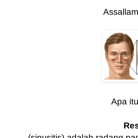
Assallam
Apa it
Re
(sinusitis) adalah radang p