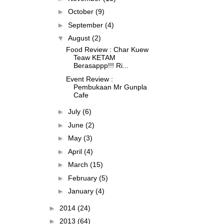
►
October
(9)
►
September
(4)
▼
August
(2)
Food Review : Char Kuew
Teaw KETAM
Berasappp!!! Ri...
Event Review :
Pembukaan Mr Gunpla
Cafe
►
July
(6)
►
June
(2)
►
May
(3)
►
April
(4)
►
March
(15)
►
February
(5)
►
January
(4)
►
2014
(24)
►
2013
(64)