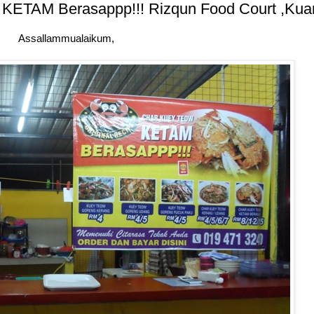
 KETAM Berasappp!!! Rizqun Food Court ,Kua
Assallammualaikum,