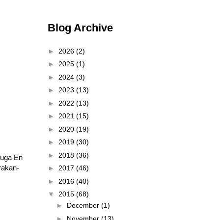
Blog Archive
►
2026
(2)
►
2025
(1)
►
2024
(3)
►
2023
(13)
►
2022
(13)
►
2021
(15)
►
2020
(19)
►
2019
(30)
►
2018
(36)
juga En
rakan-
►
2017
(46)
►
2016
(40)
▼
2015
(68)
►
December
(1)
►
November
(13)