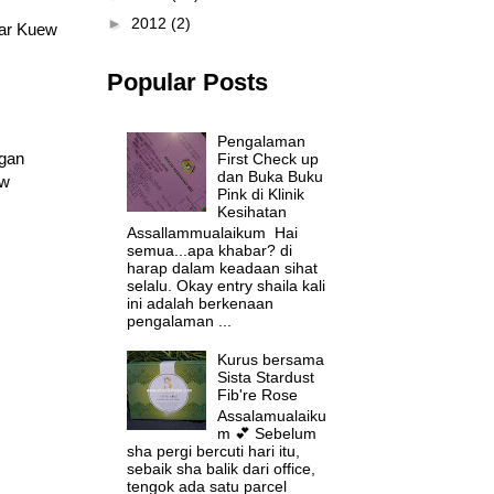
►
2012
(2)
har Kuew
Popular Posts
Pengalaman
ggan
First Check up
dan Buka Buku
aw
Pink di Klinik
Kesihatan
Assallammualaikum Hai
semua...apa khabar? di
harap dalam keadaan sihat
selalu. Okay entry shaila kali
ini adalah berkenaan
pengalaman ...
Kurus bersama
Sista Stardust
Fib're Rose
Assalamualaiku
m 💕 Sebelum
sha pergi bercuti hari itu,
sebaik sha balik dari office,
tengok ada satu parcel