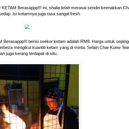
ETAM Berasappp!!! ini, shaila telah merasai sendiri keenakkan C
ap .Isi ketamnya juga rasa sangat fresh.
Berasappp!!! berisi seekor ketam adalah RM8. Harga untuk sepin
beza mengikut kuantiti ketam yang di minta. Selain Char Kuew Te
 juga kerang terdapat di situ.