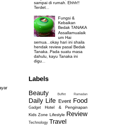
sampai di rumah. Ehhh!!
Terdet...
Fungsi &
Kebaikan
Bedak TANAKA
Assallamualaik
um Hai
semua...okay hari ini shaila
hendak review pasal Bedak
Tanaka..Pada suatu masa
dahulu, kayu Tanaka ini
digu...
Labels
ayar
Beauty
Buffet Ramadan
Daily Life
Food
Event
Hotel & Penginapan
Gadget
Review
Kids Zone
Lifestyle
Travel
Technology