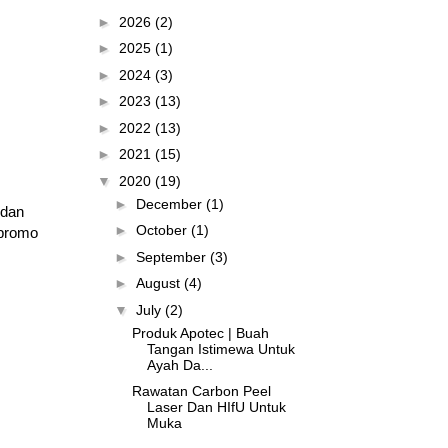
►
2026
(2)
►
2025
(1)
►
2024
(3)
►
2023
(13)
►
2022
(13)
►
2021
(15)
▼
2020
(19)
►
December
(1)
 dan
►
October
(1)
 promo
►
September
(3)
►
August
(4)
▼
July
(2)
Produk Apotec | Buah
Tangan Istimewa Untuk
Ayah Da...
Rawatan Carbon Peel
Laser Dan HIfU Untuk
Muka