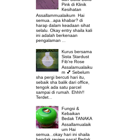
Pink di Klinik
Kesihatan
Assallammualaikum Hai
semua...apa khabar? di
harap dalam keadaan sihat
selalu. Okay entry shaila kali
ini adalah berkenaan
pengalaman ...
Kurus bersama
Sista Stardust
Fib're Rose
Assalamualaiku
m 💕 Sebelum
sha pergi bercuti hari itu,
sebaik sha balik dari office,
tengok ada satu parcel
sampai di rumah. Ehhh!!
Terdet...
Fungsi &
Kebaikan
Bedak TANAKA
Assallamualaik
um Hai
semua...okay hari ini shaila
hendak review pasal Bedak