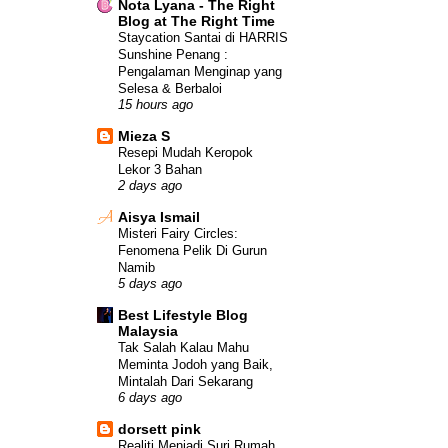
Nota Lyana - The Right
Blog at The Right Time
Staycation Santai di HARRIS
Sunshine Penang :
Pengalaman Menginap yang
Selesa & Berbaloi
15 hours ago
Mieza S
Resepi Mudah Keropok
Lekor 3 Bahan
2 days ago
Aisya Ismail
Misteri Fairy Circles:
Fenomena Pelik Di Gurun
Namib
5 days ago
Best Lifestyle Blog
Malaysia
Tak Salah Kalau Mahu
Meminta Jodoh yang Baik,
Mintalah Dari Sekarang
6 days ago
dorsett pink
Realiti Menjadi Suri Rumah