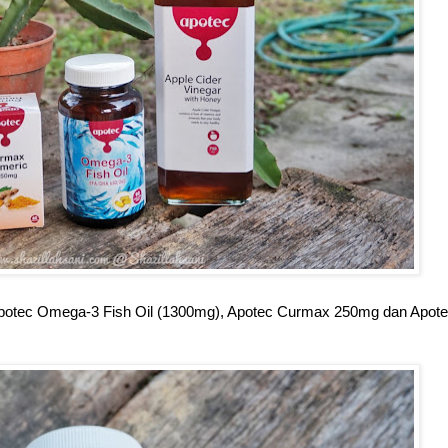
u Apotec Omega-3 Fish Oil (1300mg), Apotec Curmax 250mg dan Apote