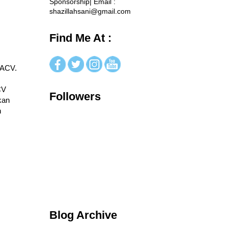
Sponsorship| Email :
shazillahsani@gmail.com
Find Me At :
 ACV.
CV
Followers
kan
h
Blog Archive