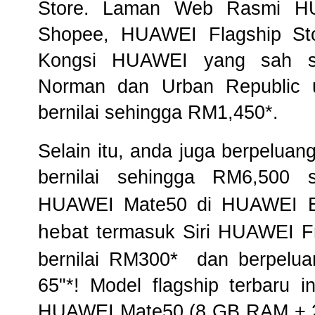
Store.
Laman Web Rasmi H
Shopee
,
HUAWEI Flagship St
Kongsi HUAWEI yang sah se
Norman dan Urban Republic 
bernilai sehingga RM1,450*.
Selain itu,
anda juga berpeluan
bernilai sehingga RM6,500 s
HUAWEI Mate50 di HUAWEI Exp
hebat
termasuk Siri HUAWEI F
*
bernilai RM300
dan berpelu
65"*! Model flagship terbaru in
HUAWEI Mate50 (8 GB RAM + 2