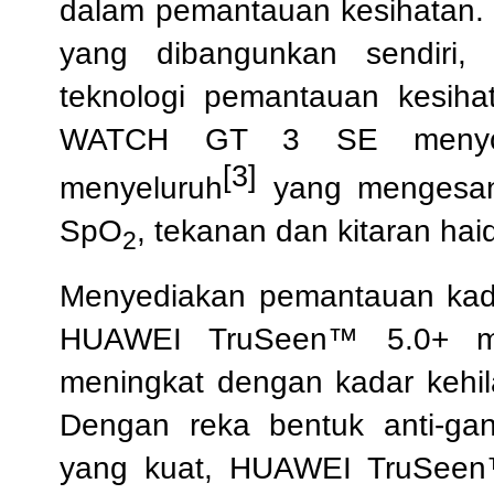
dalam pemantauan kesihatan.
yang
dibangunkan sendir
teknologi pemantauan kesiha
WATCH GT 3 SE menyoko
[3]
menyeluruh
yang mengesan 
SpO
, tekanan dan kitaran hai
2
Menyediakan pemantauan kada
HUAWEI TruSeen™ 5.0+ me
meningkat dengan kadar kehil
Dengan reka bentuk anti-ga
yang kuat, HUAWEI TruSeen™