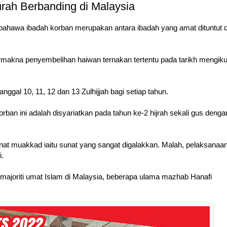
rah Berbanding di Malaysia
bahawa ibadah korban merupakan antara ibadah yang amat dituntut 
rmakna penyembelihan haiwan ternakan tertentu pada tarikh mengiku
nggal 10, 11, 12 dan 13 Zulhijjah bagi setiap tahun.
rban ini adalah disyariatkan pada tahun ke-2 hijrah sekali gus denga
t muakkad iaitu sunat yang sangat digalakkan. Malah, pelaksanaan
i.
 majoriti umat Islam di Malaysia, beberapa ulama mazhab Hanafi