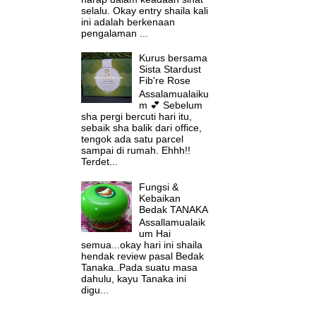
selalu. Okay entry shaila kali
ini adalah berkenaan
pengalaman ...
Kurus bersama
Sista Stardust
Fib're Rose
Assalamualaiku
m 💕 Sebelum
sha pergi bercuti hari itu,
sebaik sha balik dari office,
tengok ada satu parcel
sampai di rumah. Ehhh!!
Terdet...
Fungsi &
Kebaikan
Bedak TANAKA
Assallamualaik
um Hai
semua...okay hari ini shaila
hendak review pasal Bedak
Tanaka..Pada suatu masa
dahulu, kayu Tanaka ini
digu...