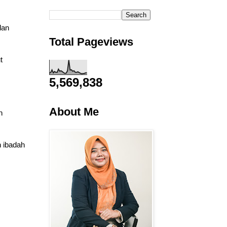
dan
Total Pageviews
t
5,569,838
About Me
n
 ibadah