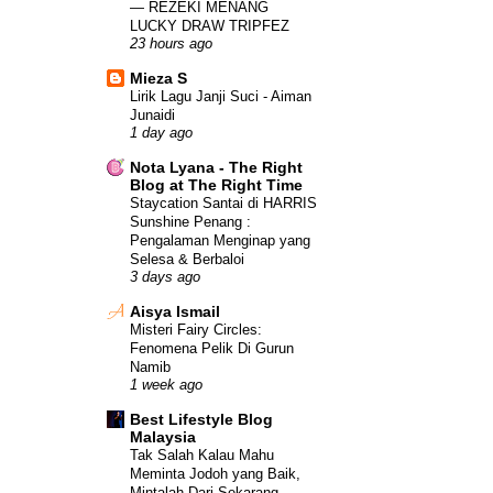
— REZEKI MENANG
LUCKY DRAW TRIPFEZ
23 hours ago
Mieza S
Lirik Lagu Janji Suci - Aiman
Junaidi
1 day ago
Nota Lyana - The Right
Blog at The Right Time
Staycation Santai di HARRIS
Sunshine Penang :
Pengalaman Menginap yang
Selesa & Berbaloi
3 days ago
Aisya Ismail
Misteri Fairy Circles:
Fenomena Pelik Di Gurun
Namib
1 week ago
Best Lifestyle Blog
Malaysia
Tak Salah Kalau Mahu
Meminta Jodoh yang Baik,
Mintalah Dari Sekarang