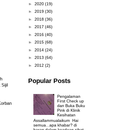
►
2020
(19)
►
2019
(30)
►
2018
(36)
►
2017
(46)
►
2016
(40)
►
2015
(68)
►
2014
(24)
►
2013
(64)
►
2012
(2)
ah
Popular Posts
ijil
Pengalaman
First Check up
Korban
dan Buka Buku
Pink di Klinik
Kesihatan
Assallammualaikum Hai
semua...apa khabar? di
harap dalam keadaan sihat