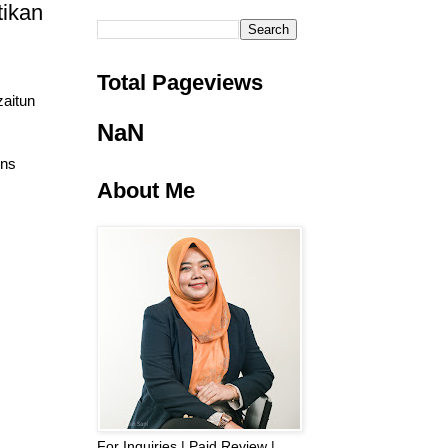
tikan
Total Pageviews
zaitun
NaN
ons
About Me
For Inquiries | Paid Review |