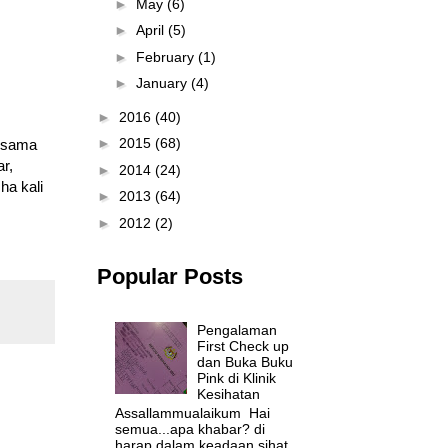
►
May
(6)
►
April
(5)
►
February
(1)
►
January
(4)
►
2016
(40)
►
2015
(68)
ersama
r,
►
2014
(24)
ha kali
►
2013
(64)
►
2012
(2)
Popular Posts
Pengalaman
First Check up
dan Buka Buku
Pink di Klinik
Kesihatan
Assallammualaikum Hai
semua...apa khabar? di
harap dalam keadaan sihat