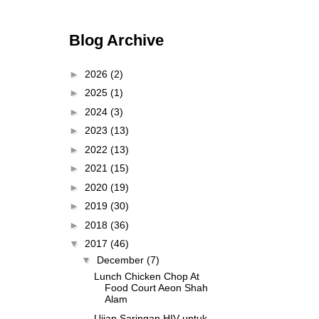
Blog Archive
►
2026
(2)
►
2025
(1)
►
2024
(3)
►
2023
(13)
►
2022
(13)
►
2021
(15)
►
2020
(19)
►
2019
(30)
►
2018
(36)
▼
2017
(46)
▼
December
(7)
Lunch Chicken Chop At
Food Court Aeon Shah
Alam
Ujian Saringan HIV untuk