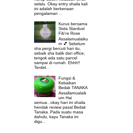
selalu. Okay entry shaila kali
ini adalah berkenaan
pengalaman ...
Kurus bersama
Sista Stardust
Fib're Rose
Assalamualaiku
m 💕 Sebelum
sha pergi bercuti hari itu,
sebaik sha balik dari office,
tengok ada satu parcel
sampai di rumah. Ehhh!!
Terdet...
Fungsi &
Kebaikan
Bedak TANAKA
Assallamualaik
um Hai
semua...okay hari ini shaila
hendak review pasal Bedak
Tanaka..Pada suatu masa
dahulu, kayu Tanaka ini
digu...