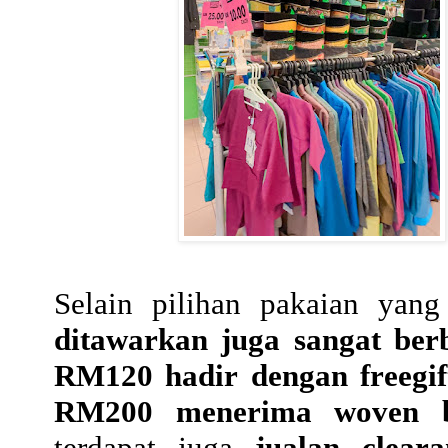
Selain pilihan pakaian yang
ditawarkan juga sangat berb
RM120 hadir dengan freegif
RM200 menerima woven ba
terdapat juga
jualan clear