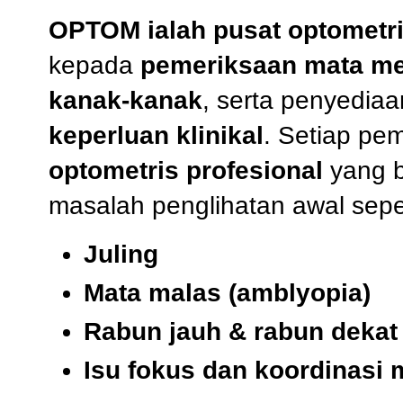
OPTOM ialah pusat optometri
kepada
pemeriksaan mata m
kanak‑kanak
, serta penyedia
keperluan klinikal
. Setiap pe
optometris profesional
yang 
masalah penglihatan awal seper
Juling
Mata malas (amblyopia)
Rabun jauh & rabun dekat
Isu fokus dan koordinasi 