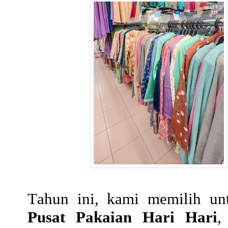
Tahun ini, kami memilih un
Pusat Pakaian Hari Hari
,