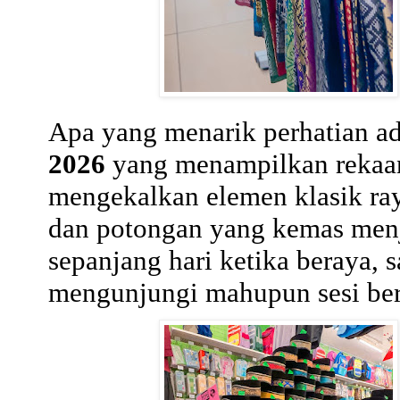
Apa yang menarik perhatian a
2026
yang menampilkan rekaan
mengekalkan elemen klasik raya
dan potongan yang kemas menj
sepanjang hari ketika beraya,
mengunjungi mahupun sesi ber