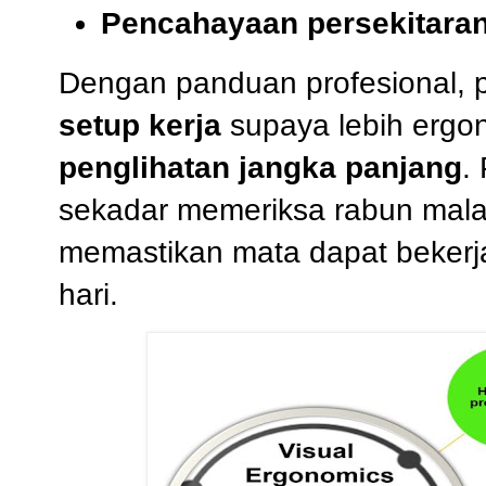
Pencahayaan persekitara
Dengan panduan profesional,
setup kerja
supaya lebih ergon
penglihatan jangka panjang
.
sekadar memeriksa rabun mal
memastikan mata dapat bekerj
hari.