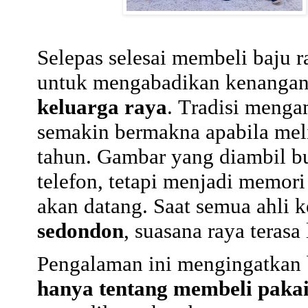
Selepas selesai membeli baju 
untuk mengabadikan kenangan 
keluarga raya
. Tradisi menga
semakin bermakna apabila mel
tahun. Gambar yang diambil b
telefon, tetapi menjadi memor
akan datang. Saat semua ahli
sedondon
, suasana raya terasa
Pengalaman ini mengingatkan
hanya tentang membeli paka