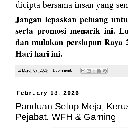
dicipta bersama insan yang sent
Jangan lepaskan peluang untu
serta promosi menarik ini. 
dan mulakan persiapan Raya 2
Hari hari ini.
at
March 07, 2026
1 comment:
February 18, 2026
Panduan Setup Meja, Kerus
Pejabat, WFH & Gaming