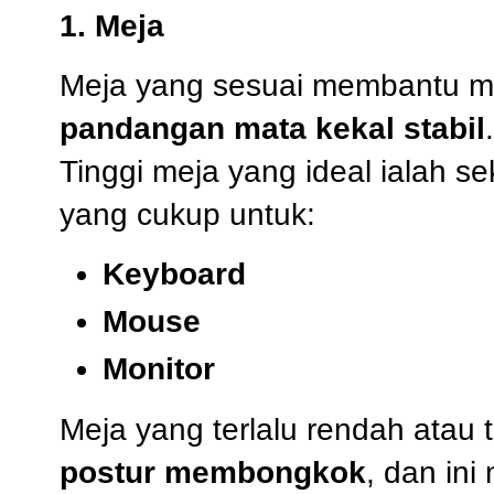
1. Meja
Meja yang sesuai membantu 
pandangan mata kekal stabil
.
Tinggi meja yang ideal ialah se
yang cukup untuk:
Keyboard
Mouse
Monitor
Meja yang terlalu rendah atau 
postur membongkok
, dan in