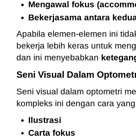
Mengawal fokus (accommo
Bekerjasama antara kedua‑
Apabila elemen‑elemen ini tid
bekerja lebih keras untuk meng
dan ini menyebabkan
ketegan
Seni Visual Dalam Optometr
Seni visual dalam optometri 
kompleks ini dengan cara yan
Ilustrasi
Carta fokus