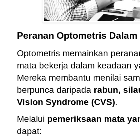
Peranan Optometris Dalam 
Optometris memainkan perana
mata bekerja dalam keadaan 
Mereka membantu menilai sam
berpunca daripada
rabun, sila
Vision Syndrome (CVS)
.
Melalui
pemeriksaan mata ya
dapat: