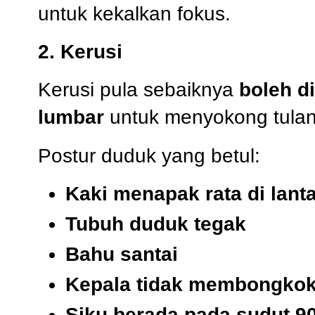
untuk kekalkan fokus.
2. Kerusi
Kerusi pula sebaiknya
boleh di
lumbar
untuk menyokong tulan
Postur duduk yang betul:
Kaki menapak rata di lanta
Tubuh duduk tegak
Bahu santai
Kepala tidak membongkok
Siku berada pada sudut 9