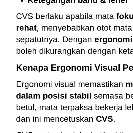
Ketegangan bahu & leher
CVS berlaku apabila mata
foku
rehat
, menyebabkan otot mata 
sepatutnya. Dengan
ergonomi 
boleh dikurangkan dengan keta
Kenapa Ergonomi Visual Pe
Ergonomi visual memastikan
m
dalam posisi stabil
semasa beke
betul, mata terpaksa bekerja l
dan ini mencetuskan
CVS
.