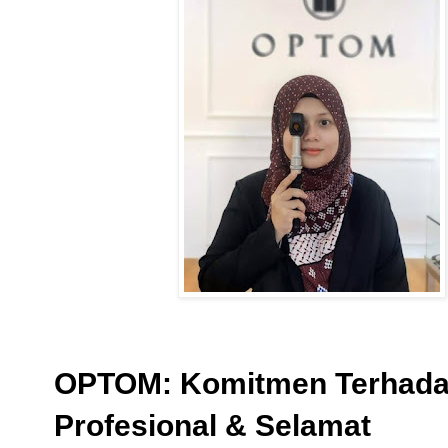
OPTOM: Komitmen Terhada
Profesional & Selamat