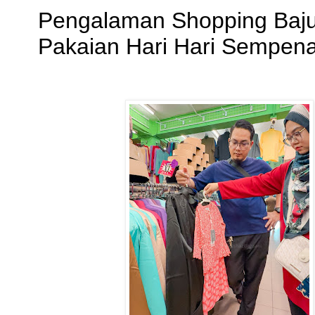
Pengalaman Shopping Baju
Pakaian Hari Hari Sempen