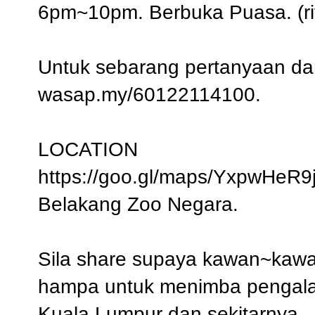
6pm~10pm. Berbuka Puasa. (rive
Untuk sebarang pertanyaan dan
wasap.my/60122114100.
LOCATION
https://goo.gl/maps/YxpwHeR9
Belakang Zoo Negara.
Sila share supaya kawan~kawan
hampa untuk menimba pengalam
Kuala Lumpur dan sekitarnya.